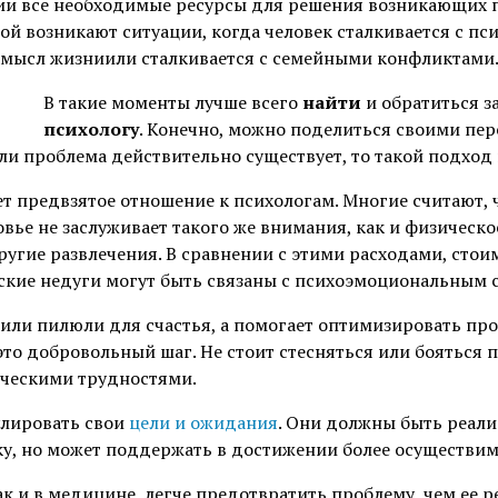
ии все необходимые ресурсы для решения возникающих п
ой возникают ситуации, когда человек сталкивается с п
 смысл жизниили сталкивается с семейными конфликтами
В такие моменты лучше всего
найти
и обратиться 
психологу
. Конечно, можно поделиться своими пер
ли проблема действительно существует, то такой подход 
т предвзятое отношение к психологам. Многие считают, ч
вье не заслуживает такого же внимания, как и физическо
ругие развлечения. В сравнении с этими расходами, стои
еские недуги могут быть связаны с психоэмоциональным 
или пилюли для счастья, а помогает оптимизировать про
это добровольный шаг. Не стоит стесняться или бояться 
ическими трудностями.
улировать свои
цели и ожидания
. Они должны быть реал
у, но может поддержать в достижении более осуществим
ак и в медицине, легче предотвратить проблему, чем ее ре