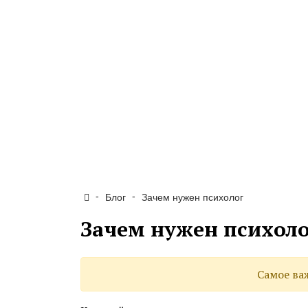
Злоупотребление человеком
По мере сил
Почему женщина терпит
Ваша профессия точно
хорошая?
За мужем или за собой
-
-
Блог
Зачем нужен психолог
Кто третий в вашей паре?
Зачем нужен психол
Надежда на счастье ребенка
Самое ва
Крайняя мера