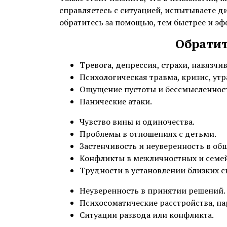
справляетесь с ситуацией, испытываете д
Украли сахар
обратитесь за помощью, тем быстрее и эф
Всему своё время
Обратит
Тревога, депрессия, страхи, навязчи
Достают и доводят
Психологическая травма, кризис, утр
Ощущение пустоты и бессмысленнос
Почему так тяжело?
Панические атаки.
Жизнью за жизнь
Чувство вины и одиночества.
Проблемы в отношениях с детьми.
Честно о психологах
Застенчивость и неуверенность в об
Конфликты в межличностных и семе
Давайте найдем виноватого
Трудности в установлении близких с
(кто найдет, тому приз)
Неуверенность в принятии решений.
Психосоматические расстройства, на
Ситуации развода или конфликта.