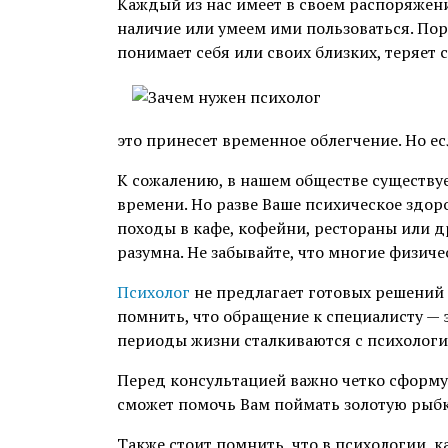
Каждый из нас имеет в своем распоряжен
Чего я хочу?
наличие или умеем ими пользоваться. Пор
понимает себя или своих близких, теряет
Скандалы спасают жизни
Унижение
это принесет временное облегчение. Но ес
Кратко о будущем в
психологии
К сожалению, в нашем обществе существуе
времени. Но разве Ваше психическое здоро
походы в кафе, кофейни, рестораны или д
Хорошие злые люди
разумна. Не забывайте, что многие физич
Официальная измена
Психолог
не предлагает готовых решений 
помнить, что обращение к специалисту — 
Женщины, ботокс и война
периоды жизни сталкиваются с психолог
Причины обращения ко мне
Перед консультацией важно четко сформ
сможет помочь Вам поймать золотую рыбк
Помоги себе сам
Также стоит помнить, что в психологии, к