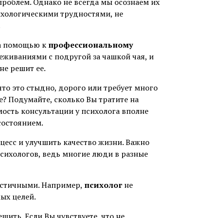
роблем. Однако не всегда мы осознаем их
сихологическими трудностями, не
.
за помощью к
профессиональному
еживаниями с подругой за чашкой чая, и
не решит ее.
то это стыдно, дорого или требует много
е? Подумайте, сколько Вы тратите на
мость консультации у психолога вполне
состоянием.
цесс и улучшить качество жизни. Важно
психологов, ведь многие люди в разные
истичными. Например,
психолог
не
ых целей.
шить. Если Вы чувствуете, что не