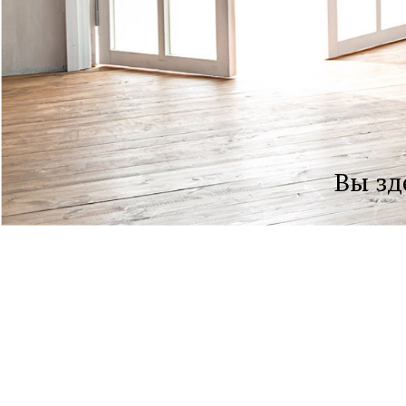
Злоупотребление человеком
По мере сил
Почему женщина терпит
Ваша профессия точно
Вы зд
хорошая?
За мужем или за собой
Кто третий в вашей паре?
Надежда на счастье ребенка
Крайняя мера